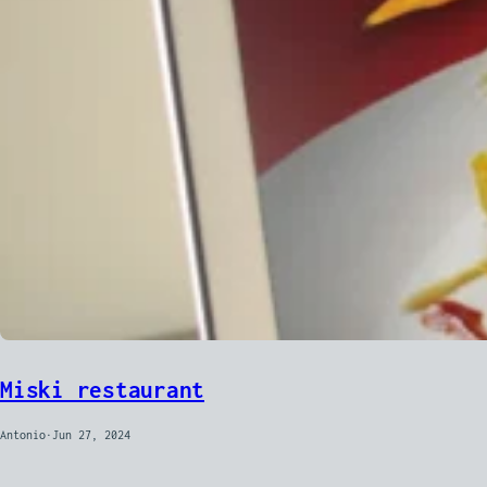
Miski restaurant
Antonio
·
Jun 27, 2024