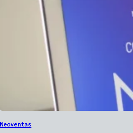
Neoventas