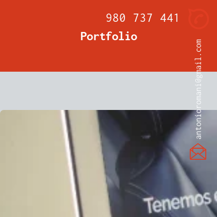
Saltar
al
980 737 441
contenido
Portfolio
antonioromani@gmail.com