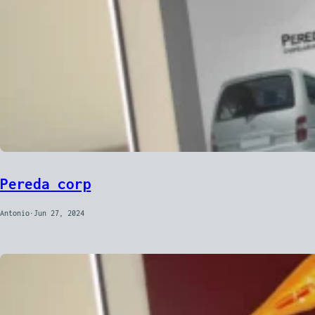
Pereda corp
Antonio
·
Jun 27, 2024